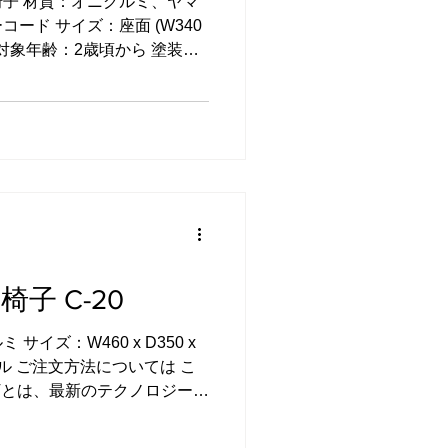
子 材質：オニグルミ、ヤマ
ード サイズ：座面 (W340
ついてはこちらをご覧下さ
お礼の品になっています。 →
るさと納税 →セゾンのふるさ
と納税百選 →まいふる →さ
納税 →ANAのふるさと納税
MALL ふるさと納税 大人の椅
どもいす。 子供が自分専用
の居場所となり、日々の成長
刻んでいってほしい、そんな
はペーパーコードを編み込む
椅子 C-20
ち上げられるよう、軽量に仕
。 ペーパーコードとは椅子専用
サイズ：W460 x D350 x
マーク製のものを使っていま
イル ご注文方法については こ
手編みしています。 スタンダ
OTとは、最新のテクノロジーが
があって、温かな家族型ロボ