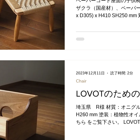
ペーパーコード座面の子供椅
枠には広葉樹の中で
ザクラ（国産材）、ペーパーコ
x D305) x H410 SH250 mm 対象年齢：2歳頃から 塗装：
植物性オイル ご注文方法に
い。 川越市ふるさと納税の
ふるさとチョイス →楽天ふ
と納税 →ふるなび →ふるさ
とふる →Yahoo!ふるさと
→JALふるさと納税 →JRE 
子と全く同じ工程で作ったこ
2023年12月11日
読了時間: 2分
の椅子を持つことで、自ら
Chair
に寄り添いながら想い出を
思いで作りました。 座面に
LOVOTのための
ことで、子供でも一人で持
上げています（約1.8kg）
埼玉県 R様 材質：オニグルミ 
の紙紐のことで、本場デン
H260 mm 塗装：植物性オ
す。 職人が一つ一つ丁寧に
ちら をご覧下さい。 LOV
ードな平編み ヘ
つまった人工生命体。 平熱
ットのことです。...