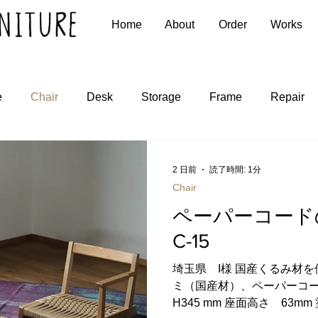
Home
About
Order
Works
e
Chair
Desk
Storage
Frame
Repair
2 日前
読了時間: 1分
Chair
ペーパーコード
C-15
埼玉県 I様 国産くるみ材
ミ（国産材）、ペーパーコード サ
H345 mm 座面高さ 63