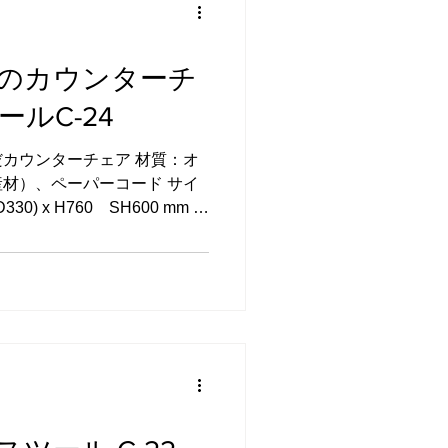
で丁度いいサイズのものとい
 足が床につかない、体に合
ましだまし椅子を使っている
のカウンターチ
か。 ものづくりにあたって
ることがコストダウンする上
ールC-24
格のものをまとめてたくさん
です。...
カウンターチェア 材質：オ
材）、ペーパーコード サイ
30) x H760 SH600 mm ス
) x SH600 mm 塗装：植物性
はこちらをご覧下さい。 ペー
-21、C-22のシリーズにな
できるようにデザインしまし
客様の身長に合わせてオーダ
ターチェア 座面には、本場デ
を編み込んでいます。 ペー
いのが特長で、座面を全て木
ことができます。 編み込む
ますが、木とはまた違った趣