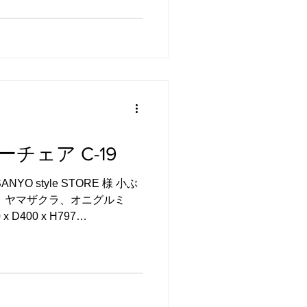
チェア C-19
O style STORE 様 小ぶ
：ヤマザクラ、オニグルミ
D400 x H797
：浸透性ウレタン塗料（下地）、
ついてはこちらをご覧下さ
カウンターチェアですが、少
ラッシュアップしたものをご
をとらず小ぶりなものがほし