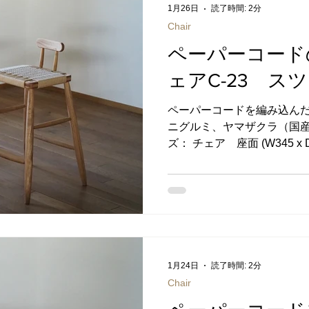
般的に市販されている椅子
1月26日
読了時間: 2分
うのは、非常に限られます。
Chair
わない、と思いながら、だ
ペーパーコード
方も多いのではないでしょう
は、一般的に規格を統一す
ェアC-23 スツ
でとても重要です。 同一規
作ることで安くなるということ
ペーパーコードを編み込んだ
ニグルミ、ヤマザクラ（国産
ズ： チェア 座面 (W345 x D3
ツール 座面 (W345 x D310
オイル ご注文方法について
パーコードを編み込んだ椅子C
ります。 カウンターで使用
た。 カウンターの高さやお
ーでお作りします。 カウン
ンマーク製のペーパーコード
1月24日
読了時間: 2分
パーコードは引っ張りに強
Chair
で作るよりも軽量に仕上げる
には、非常に手間がかかり