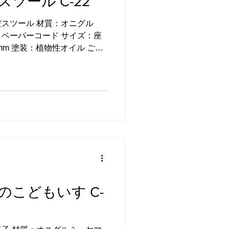
ツール C-22
な平編みとヘリンボーン（オ
スツール 材質：オニグル
からお選びいただけます。 平
ペーパーコード サイズ：座
を受けてからお作りしますの
H430 mm 塗装：植物性オイル ご注
じてご提案します。 カウン
覧下さい。 川越市ふるさと
す。 →ふるさとチョイス →
のふるさと納税 →ふるなび →
→さとふる →Yahoo!ふるさ
 →JALふるさと納税 →JRE
パーコードのこどもいすをアレ
スツールです。 ペーパーコ
ことで、本場デンマーク製の
張りに強いのが特長で、座面
に仕上げることができます。
しています。 非常に手間が
こどもいす C-
った趣があります。 スタン
ンの2種類の編み方からお選
ードな平編み ヘリンボーン 座