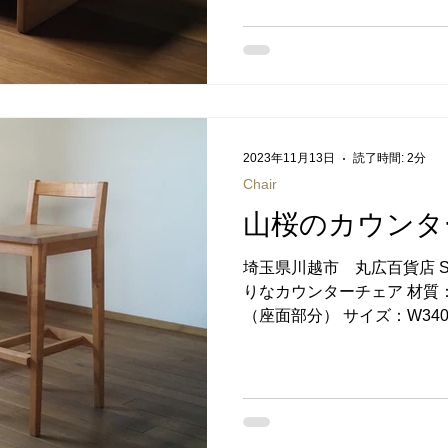
2023年11月13日
読了時間: 2分
Chair
山桜のカウンター
埼玉県川越市 丸広百貨店 SANY
りなカウンターチェア 材質
（座面部分） サイズ：W340 x 
mm（SH640mm） 塗装
植物性オイル ご注文方法に
い。 以前から製作している
しずつ改良を加えてきたブ
紹介します。 なるべく場所