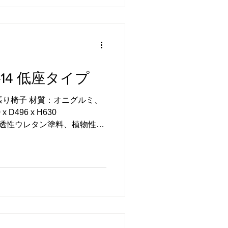
す。 丸のみで彫った凹凸 Z
リを入れました。 チギリと
インのアクセントの両方を兼
めのチギリを埋木 足のせ部分
山桜を使用しておりますの
オイルフィニッシュの山桜は
14 低座タイプ
りです。 使用していくうち
 ヤマザクラの足のせ 受注生
張り椅子 材質：オニグルミ、
ンターの高さや身長に応じ
D496 x H630
提案し、製作いたします。.
：浸透性ウレタン塗料、植物性オ
こちら をご覧下さい。 当工
座タイプに変更したのがこちらの
り、自分の身長に合う低い椅子
がきっかけで、製作しまし
と、重さが2kgあまりという軽
ました。 今までは低くても
今後はSH380まで可能となりま
女性の平均身長からすると、一