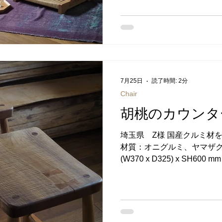
法についてはこちらをご覧下
のお礼の品になっています。
ふるさと納税 →セゾンのふ
さと納税百選 →まいふる →
税 →JALふるさと納税 →JR
製作しているペーパーコー
右対でご注文いただきました
7月25日
読了時間: 2分
肘を乗せるように製作して
Chair
にすることもできます。 Ｉ
ただいた上でお選びになりま
胡桃のカウンター
は肘乗せがない方が座りや
度お試しいただくのをおすす
埼玉県 Z様 国産クルミ材
注文ありがとうございました
材質：オニグルミ、ヤマザク
材）、ペーパーコード サイズ： W4
(W370 x D325) x SH6
方法についてはこちらをご覧
カウンタースツールの座面
しいとのご依頼から誕生した
ツール 座面には穏やかな木
みで彫って、凹凸をつけまし