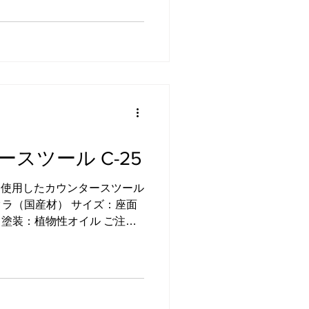
さい。 川越市ふるさと納税
 →ふるさとチョイス →楽天
るさと納税 →ふるなび →ふる
さとふる →ANAのふるさと納
E MALL ふるさと納税 定番で
ドの座椅子の片肘タイプを左
。 完成した座椅子 通常は左
いますが、ご希望により反対
様は実際に展示品に座ってい
した。 普段あぐらをかく方
スツール C-25
すい場合もありますので、一
めします。 Ｉ様この度はご
を使用したカウンタースツール
。 材質：オニグルミ（国産
ラ（国産材） サイズ：座面
65 x D495 x H345 mm
00 mm 塗装：植物性オイル ご注文
下さい。 ペーパーコードの
を木に変えたものを作ってほ
スツールです。 完成したス
目のくるみ材を使用し、丸の
た。 おしりの当たりがより