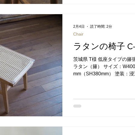
優しくなるよう工夫していま
様のご要望で、座面にはチギ
は、割れ止めの役割とデザ
ね備えた細工です。 割れ止
2月4日
読了時間: 2分
には、緻密でねばりのある
Chair
で、強度もバッチリです。 
ラタンの椅子 C-
スベスベで、とてもよい肌触
に、ツヤが増していきます。
茨城県 T様 低座タイプの籐
産ですので、お使いのカウ
ラタン（籐） サイズ：W400 x 
て、座面と足のせの高さをご
mm（SH380mm） 塗装
イル ご注文方法については 
房定番の椅子 C-14 を低
椅子です。 T様（女性）よ
がほしいと相談を受けたの
た。 C-14のかわいらしさ
量な点を気に入っていただけ
SH400mmまででしたが、
す。 完成した椅子 日本人