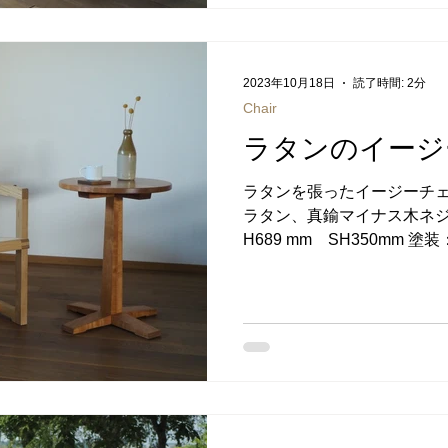
いという、ご要望にお応え
背もたれの高さは、座面から
軽く骨盤を支える程度の高
も、優しく腰を支えてくれま
2023年10月18日
読了時間: 2分
ェア 横から 後ろから 座
Chair
ミを使用しています。 外丸
ラタンのイージー
う、特殊な鉋で削ることで凹
たることで陰影ができ、木
ラタンを張ったイージーチェ
表情となります。 座面の凹
ラタン、真鍮マイナス木ネジ サイ
こだわり、頑丈な木組みの
H689 mm SH350mm
性オイル ご注文方法につい
越市ふるさと納税のお礼の品
とチョイス →楽天ふるさと
→ふるなび →ふるさと納税
→ANAのふるさと納税 →JAL
ふるさと納税 以前製作した
分をラタン（籐）に変更して
軽量でありながら引っ張りに