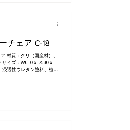
して作り始めたチェアです。
笠木の中心までで約13cm。
さで、座る人の体格が違って
す。 完成したカウンターチ
面には、穏やかな木目のオニグル
鉋（そとまるかんな）とい
チェア C-18
凸を作っています。 光があ
目とあいまって、より豊かな
ア 材質：クリ（国産材）、
凸 外丸鉋 フレームの構造にも
ズ：W610 x D530 x
技法を取り入れていま
 塗装：浸透性ウレタン塗料、植物
てはこちらをご覧下さい。 川
になっています。 →ふるさ
納税 →セゾンのふるさと納税
百選 →まいふる →さとふる
ふるさと納税 →JRE MALL
ロープチェアを元に、座面部
製作しました。 ラタンは、
強いのが特徴です。 しなや