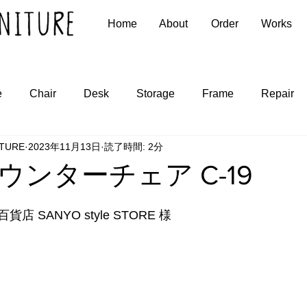
Home
About
Order
Works
e
Chair
Desk
Storage
Frame
Repair
ITURE
2023年11月13日
読了時間: 2分
ウンターチェア C-19
 SANYO style STORE 様