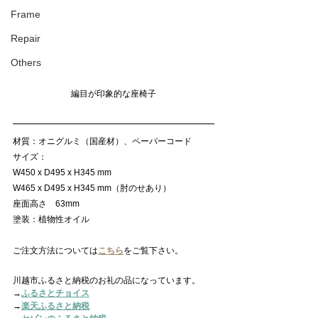
Frame
Repair
Others
編目が印象的な座椅子
材質：オニグルミ（国産材）、ペーパーコード
サイズ：
W450 x D495 x H345 mm
W465 x D495 x H345 mm（肘のせあり）
座面高さ　63mm
塗装：植物性オイル
ご注文方法については
こちら
をご覧下さい。
川越市ふるさと納税のお礼の品になっています。
→
ふるさとチョイス
→
楽天ふるさと納税