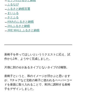
→
セゾンのふるさと納税
→
ふるなび
→
ふるさと納税百選
→
まいふる
→
さとふる
→
ANAのふるさと納税
→
JALふるさと納税
→
JRE MALL ふるさと納税
座椅子を作ってほしいというリクエストに応え、試
作から1年、ようやく完成しました。
片側に肘のせがあるタイプとないタイプの2種類。
座椅子というと、和のイメージが浮かぶと思います
が、Yチャアなど北欧の椅子に使われるペーパーコー
ドを座面に取り入れることで、和洋に調和する座椅
子をデザインしました。