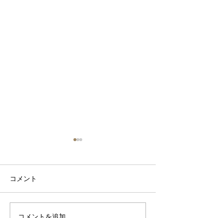
コメント
カフェテーブル T
コメントを追加…