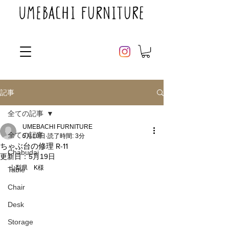
記事
全ての記事
UMEBACHI FURNITURE
全ての記事
5月10日
読了時間: 3分
ちゃぶ台の修理 R-11
Chabudai
更新日：
5月19日
山梨県　K様
Table
Chair
Desk
Storage