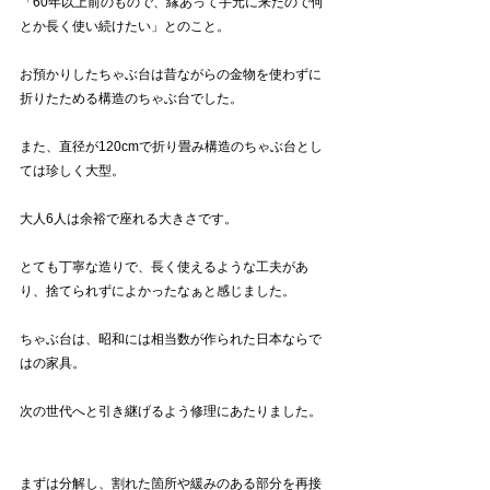
「60年以上前のもので、縁あって手元に来たので何
とか長く使い続けたい」とのこと。
お預かりしたちゃぶ台は昔ながらの金物を使わずに
折りたためる構造のちゃぶ台でした。
また、直径が120cmで折り畳み構造のちゃぶ台とし
ては珍しく大型。
大人6人は余裕で座れる大きさです。
とても丁寧な造りで、長く使えるような工夫があ
り、捨てられずによかったなぁと感じました。
ちゃぶ台は、昭和には相当数が作られた日本ならで
はの家具。
次の世代へと引き継げるよう修理にあたりました。
まずは分解し、割れた箇所や緩みのある部分を再接