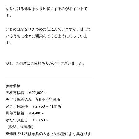
貼り付ける薄板をクサビ状にするのがポイントで
す。
はじめはかなりきつめに仕込んでいますが、使って
いるうちに徐々に馴染んでくるようになっていま
す。
K様、この度はご依頼ありがとうございました。
参考価格
天板再接着　￥22,000～
チギリ埋め込み　￥6,600/ 1箇所
起こし桟調整　￥2,750～ / 1箇所
脚部再接着　￥9,900～
がたつき直し　￥2,750～　
（税込、送料別）
※修理の価格は家具の大きさや状態により異なりま