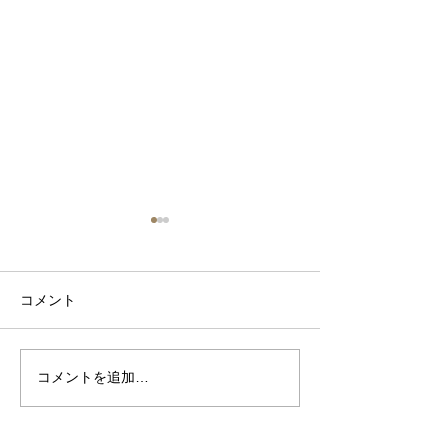
コメント
鬼胡桃のCDチェス
コメントを追加…
鬼胡桃のキャビネット S-
16