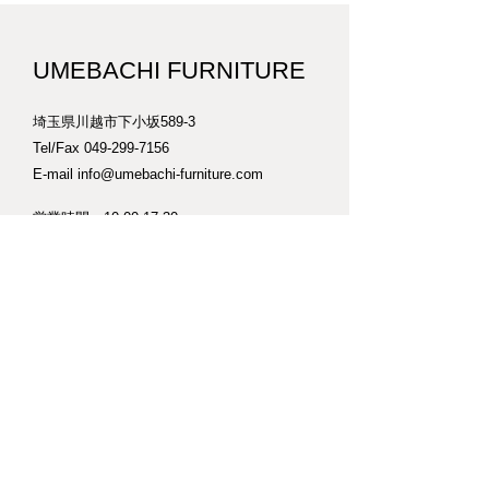
UMEBACHI FURNITURE
埼玉県川越市下小坂589-3
Tel/Fax
049-299-7156
E-mail
info@umebachi-furniture.com
営業時間 10:00-17:30
​不定休
​営業日カレンダーは
こちら
※納品などで臨時休業することがあります。
また作業中でお待たせすることもありますの
でご来店の際はできるだけご連絡ください。
【車】
工房の横に1台分の駐車場があります。
※クローバーが生えてますが気にせずお停めくださ
い。