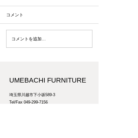
コメント
コメントを追加…
鬼胡桃のオーディオラック S-14
UMEBACHI FURNITURE
埼玉県川越市下小坂589-3
Tel/Fax
049-299-7156
E-mail
info@umebachi-furniture.com
営業時間 10:00-17:30
​不定休
​営業日カレンダーは
こちら