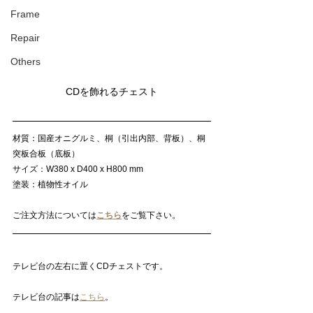
Frame
Repair
Others
CDを飾れるチェスト
材質：国産オニグルミ、桐（引出内部、背板）、桐
突板合板（底板）
サイズ：W380 x D400 x H800 mm
塗装：植物性オイル
ご注文方法については
こちら
をご覧下さい。
テレビ台の左右に置くCDチェストです。
テレビ台の記事は
こちら
。