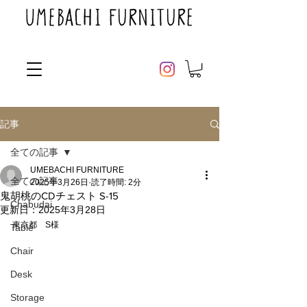
記事
全ての記事
UMEBACHI FURNITURE
全ての記事
2025年3月26日
読了時間: 2分
鬼胡桃のCDチェスト S-15
Chabudai
更新日：
2025年3月28日
東京都　S様
Table
Chair
Desk
Storage