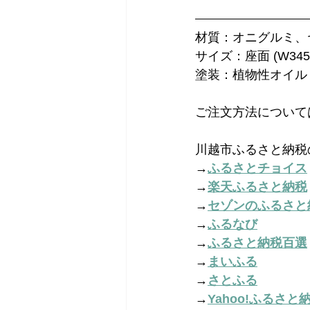
材質：オニグルミ、
サイズ：座面 (W345 x 
塗装：植物性オイル
ご注文方法について
川越市ふるさと納税
→
ふるさとチョイス
→
楽天ふるさと納税
→
セゾンのふるさと
→
ふるなび
→
ふるさと納税百選
→
まいふる
→
さとふる
→
Yahoo!ふるさと