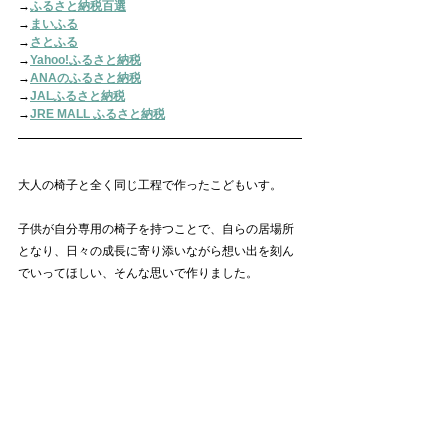
→
ふるさと納税百選
→
まいふる
→
さとふる
→
Yahoo!ふるさと納税
→
ANAのふるさと納税
→
JALふるさと納税
→
JRE MALL ふるさと納税
大人の椅子と全く同じ工程で作ったこどもいす。
子供が自分専用の椅子を持つことで、自らの居場所
となり、日々の成長に寄り添いながら想い出を刻ん
でいってほしい、そんな思いで作りました。