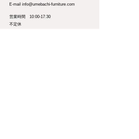
E-mail
info@umebachi-furniture.com
営業時間 10:00-17:30
​不定休
​営業日カレンダーは
こちら
※納品などで臨時休業することがあります。
また作業中でお待たせすることもありますの
でご来店の際はできるだけご連絡ください。
【車】
工房の横に1台分の駐車場があります。
※クローバーが生えてますが気にせずお停めくださ
い。
関越道鶴ヶ島IC、または川越ICより約20分
圏央道坂戸ICより約10分​
【電車・バス】
川越、本川越、若葉駅から東武バス［若02］
​時刻表：
川越駅発
本川越駅発
若葉駅発
​「下小坂」下車、徒歩1分。