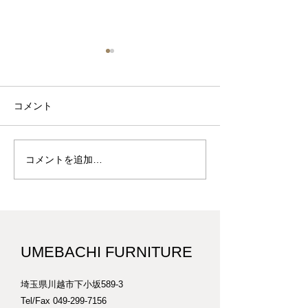
コメント
コメントを追加…
ペーパーコードのカウン
ペーパーコード
C-22
ターチェアC-23 スツー
ルC-24
UMEBACHI FURNITURE
埼玉県川越市下小坂589-3
Tel/Fax
049-299-7156