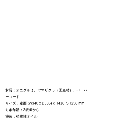
材質：オニグルミ、ヤマザクラ（国産材）、ペーパ
ーコード
サイズ：座面 (W340 x D305) x H410  SH250 mm
対象年齢：2歳頃から
塗装：植物性オイル