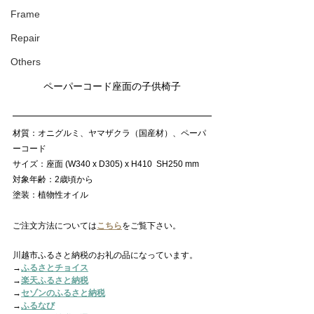
Frame
Repair
Others
ペーパーコード座面の子供椅子
材質：オニグルミ、ヤマザクラ（国産材）、ペーパ
ーコード
サイズ：座面 (W340 x D305) x H410  SH250 mm
対象年齢：2歳頃から
塗装：植物性オイル
ご注文方法については
こちら
をご覧下さい。
川越市ふるさと納税のお礼の品になっています。
→
ふるさとチョイス
→
楽天ふるさと納税
→
セゾンのふるさと納税
→
ふるなび