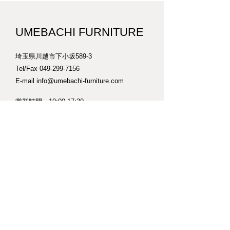
UMEBACHI FURNITURE
埼玉県川越市下小坂589-3
Tel/Fax
049-299-7156
E-mail
info@umebachi-furniture.com
営業時間 10:00-17:30
​不定休
​営業日カレンダーは
こちら
※納品などで臨時休業することがあります。
また作業中でお待たせすることもありますの
でご来店の際はできるだけご連絡ください。
【車】
工房の横に1台分の駐車場があります。
※クローバーが生えてますが気にせずお停めくださ
い。