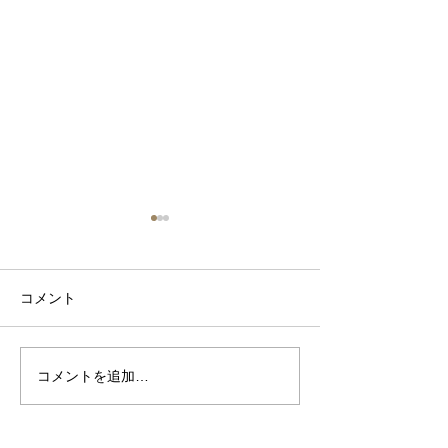
コメント
鬼胡桃のCDチェスト S-15
コメントを追加…
鬼胡桃のオーデ
ク S-14