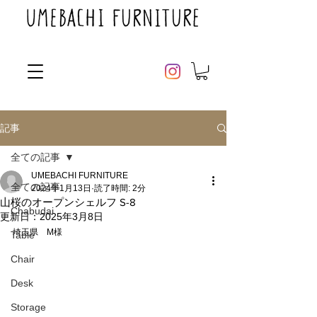
記事
全ての記事
UMEBACHI FURNITURE
全ての記事
2024年1月13日
読了時間: 2分
山桜のオープンシェルフ S-8
Chabudai
更新日：
2025年3月8日
埼玉県　M様
Table
Chair
Desk
Storage