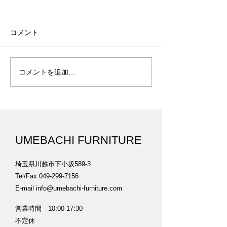
コメント
鬼胡桃の小抽斗 S
コメントを追加…
サクラのデスクセット D-
6
UMEBACHI FURNITURE
埼玉県川越市下小坂589-3
Tel/Fax
049-299-7156
E-mail
info@umebachi-furniture.com
営業時間 10:00-17:30
​不定休