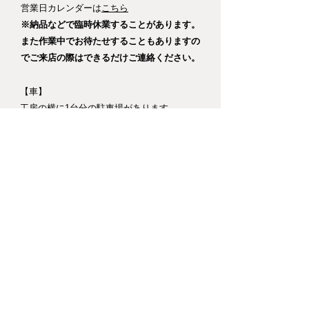
​営業日カレンダーは
こちら
※納品などで臨時休業することがあります。
また作業中でお待たせすることもありますの
でご来店の際はできるだけご連絡ください。
【車】
工房の横に1台分の駐車場があります。
※クローバーが生えてますが気にせずお停めくださ
い。
関越道鶴ヶ島IC、または川越ICより約20分
圏央道坂戸ICより約10分​
【電車・バス】
川越、本川越、若葉駅から東武バス［若02］
​時刻表：
川越駅発
本川越駅発
若葉駅発
​「下小坂」下車、徒歩1分。
​お帰りの際の時刻表：
川越駅行
若葉駅行