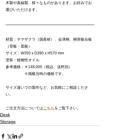
木製や真鍮製、様々なものがあります。お好みでお
選びいただけます。
材質：ヤマザクラ（国産材）、会津桐、桐突板合板
（背板・底板）
サイズ：W350 x D390 x H570 mm
塗装：植物性オイル
参考価格：￥148,000（税込、送料別）
　　　　　※掲載当時の価格です。
サイズ違いでの製作など、お気軽にご相談くださ
い。
ご注文方法については
こちら
をご覧下さい。
Desk
Storage