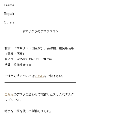
Frame
Repair
Others
ヤマザクラのデスクワゴン
材質：ヤマザクラ（国産材）、会津桐、桐突板合板
（背板・底板）
サイズ：W350 x D390 x H570 mm
塗装：植物性オイル
ご注文方法については
こちら
をご覧下さい。
こちら
のデスクに合わせて製作したスリムなデスク
ワゴンです。
緻密な山桜を使って製作しました。