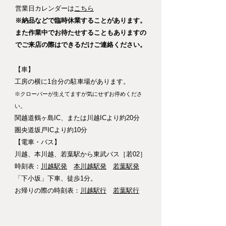
​営業日カレンダーは
こちら
※納品などで臨時休業することがあります。
また作業中でお待たせすることもありますの
でご来店の際はできるだけご連絡ください。
【車】
工房の横に1台分の駐車場があります。
※クローバーが生えてますが気にせずお停めくださ
い。
関越道鶴ヶ島IC、または川越ICより約20分
圏央道坂戸ICより約10分​
【電車・バス】
川越、本川越、若葉駅から東武バス［若02］
​時刻表：
川越駅発
本川越駅発
若葉駅発
​「下小坂」下車、徒歩1分。
​お帰りの際の時刻表：
川越駅行
若葉駅行