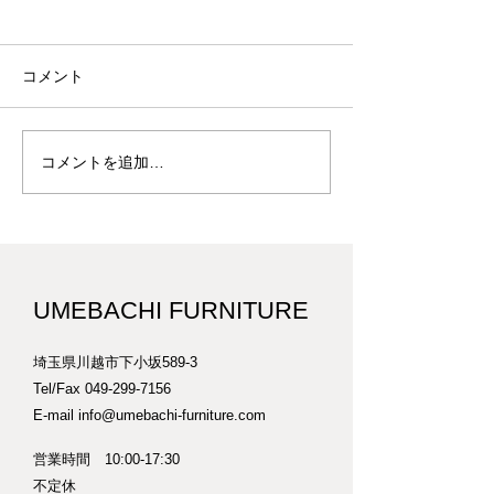
コメント
仏画の額装 F-18
サイン色紙の額装 
コメントを追加…
UMEBACHI FURNITURE
埼玉県川越市下小坂589-3
Tel/Fax
049-299-7156
E-mail
info@umebachi-furniture.com
営業時間 10:00-17:30
​不定休