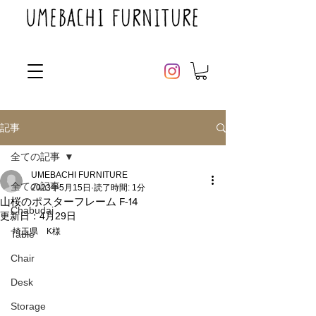
記事
全ての記事
UMEBACHI FURNITURE
全ての記事
2023年5月15日
読了時間: 1分
山桜のポスターフレーム F-14
Chabudai
更新日：
4月29日
埼玉県　K様
Table
Chair
Desk
Storage