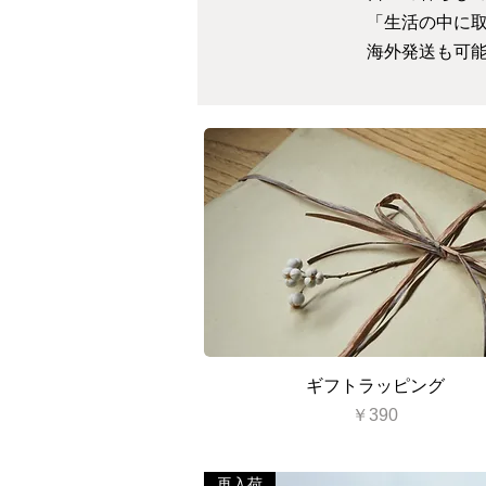
「生活の中に
海外発送も可
クイックビュー
ギフトラッピング
価格
￥390
再入荷