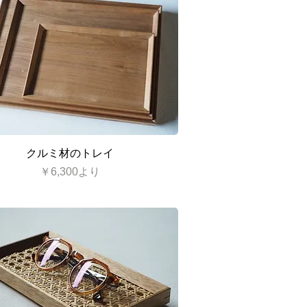
クイックビュー
クルミ材のトレイ
セール価格
￥6,300
より