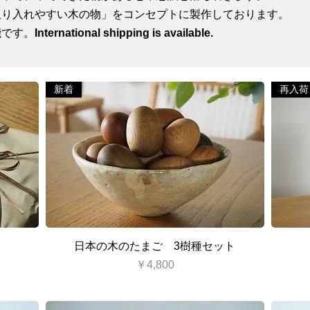
取り入れやすい木の物」をコンセプトに製作しております。
能です。
International shipping is available.
新着
再入荷
クイックビュー
日本の木のたまご 3樹種セット
価格
￥4,800