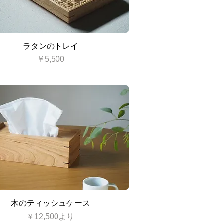
クイックビュー
ラタンのトレイ
価格
￥5,500
クイックビュー
木のティッシュケース
セール価格
￥12,500
より