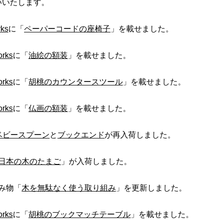
いいたします。
ks
に「
ペーパーコードの座椅子
」を載せました。
rks
に「
油絵の額装
」を載せました。
rks
に「
胡桃のカウンタースツール
」を載せました。
rks
に「
仏画の額装
」を載せました。
ベビースプーン
と
ブックエンド
が再入荷しました。
日本の木のたまご
」が
入荷しました。
読み物
「
木を無駄なく使う取り組み
」を更新しました。
rks
に「
胡桃のブックマッチテーブル
」を載せました。