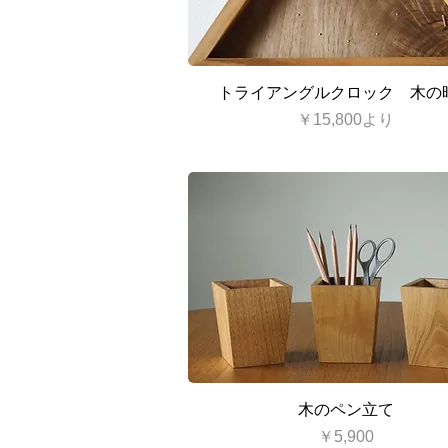
クイックビュー
トライアングルクロック 木の
セール価格
￥15,800
より
クイックビュー
木のペン立て
価格
￥5,900