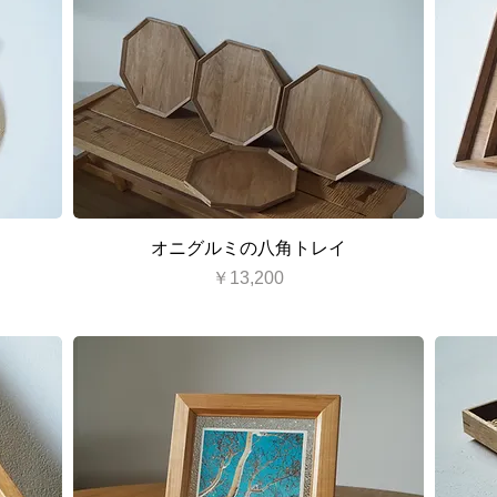
クイックビュー
オニグルミの八角トレイ
価格
￥13,200