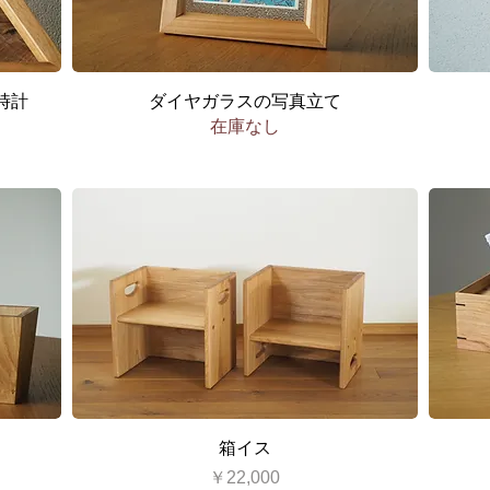
クイックビュー
時計
ダイヤガラスの写真立て
在庫なし
クイックビュー
箱イス
価格
￥22,000