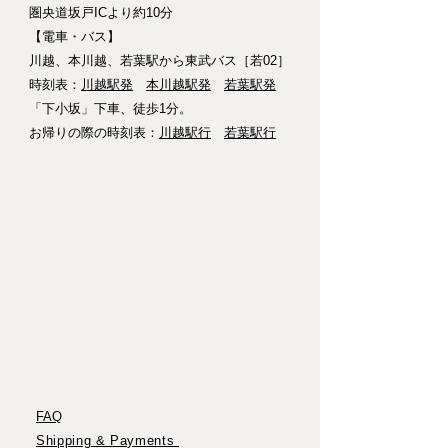
圏央道坂戸ICより約10分​
【電車・バス】
川越、本川越、若葉駅から東武バス［若02］
​時刻表：
川越駅発
本川越駅発
若葉駅発
​「下小坂」下車、徒歩1分。
​お帰りの際の時刻表：
川越駅行
若葉駅行
​​FAQ
Shipping & Payments