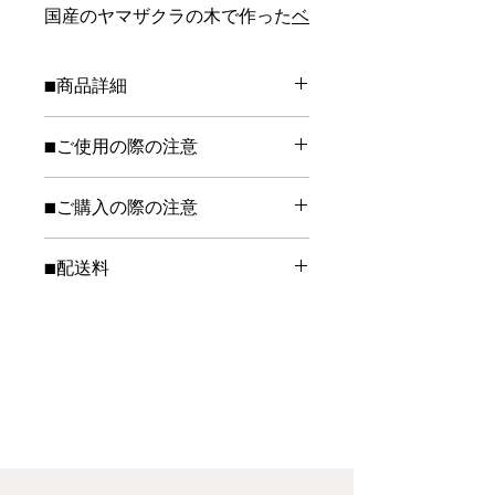
国産のヤマザクラの木で作った
ベ
ビースプーン
と
フォーク
のギフト
ボックスです。
■商品詳細
大人がデザート用に使うこともで
材質：ヤマザクラ（国産材）
■ご使用の際の注意
き、ベビーからずっと使えるカト
サイズ：長さ：約130mm 幅：約
20mm
ラリーは出産祝いにとても喜ばれ
※水洗い可能ですが、洗った後は水分
塗装：浸透性ウレタン塗料（食品衛生
ます。
■ご購入の際の注意
をよく拭き取って下さい。水に浸けっ
法適合）、植物性オイル
ぱなしにすると、カビの原因となりま
※画面上と実物では色が異なって見え
ラッピング代はサービス、お得な
す。
■配送料
る場合があります。
セットです。
※電子レンジ、食洗機、食器乾燥機の
ご希望のギフトタグを選択の上、
日本国内一律 ￥1,190
※天然素材を使用しているため、掲載
使用は避けて下さい。
（埼玉県内のみ￥990）
ご購入ください。
している写真と実際お届けする商品の
木目や色味が多少異なります。
※表面がかさついてきたら、食用油を
離乳食の時期には、親が食べさせ
擦り込むように塗ってから拭き取って
※手仕事による製作ですので、大きさ
てあげるスプーンとして。
下さい。できれば、油は亜麻仁油、胡
や形が一つ一つ微妙に異なります。
離乳食が終わり、自分で食べたい
桃油、荏油などの乾性油が適していま
赤ちゃんにはフォークとスプーン
す。
両方お使いいただけます。