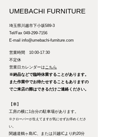
UMEBACHI FURNITURE
一生モノのスプーンとして末永く
お使いいただけるよう、大きさ、
埼玉県川越市下小坂589-3
デザインを考えて製作しました。
Tel/Fax
049-299-7156
E-mail
info@umebachi-furniture.com
一つ一つ丁寧に削り出し、手作業
で磨いています。
営業時間 10:00-17:30
持ちやすいように柄の断面をまあ
​不定休
るい三角形にしているのがこだわ
​営業日カレンダーは
こちら
りです。
※納品などで臨時休業することがあります。
また作業中でお待たせすることもありますの
耐久性を高めるために、食品衛生
でご来店の際はできるだけご連絡ください。
法に適合した塗料で下地処理を施
し、植物性オイルで仕上げていま
【車】
す。
工房の横に1台分の駐車場があります。
※クローバーが生えてますが気にせずお停めくださ
保育園や幼稚園の木の食器にも使
い。
われている安全な塗料です。
関越道鶴ヶ島IC、または川越ICより約20分